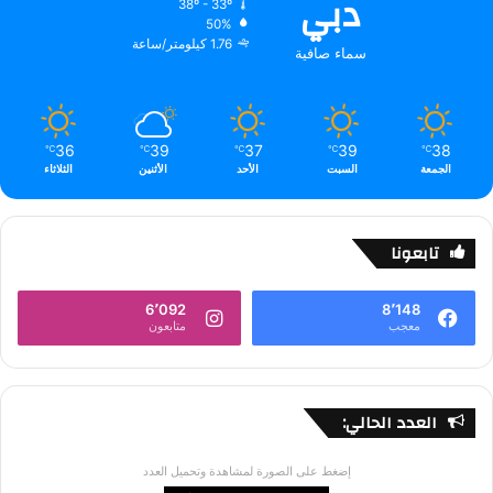
دبي
38º - 33º
50%
1.76 كيلومتر/ساعة
سماء صافية
36
39
37
39
38
℃
℃
℃
℃
℃
الجمعة
السبت
الأحد
الأثنين
الثلاثاء
تابعونا
6٬092
8٬148
معجب
متابعون
العدد الحالي:
إضغط على الصورة لمشاهدة وتحميل العدد