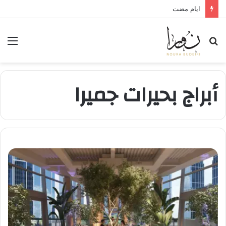
ايام مضت
بحث
الق
عن
أبراج بحيرات جميرا