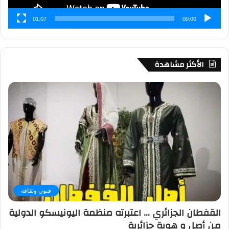
01:07
00:00
الأكثر مشاهدة
فنون وثقافة
القفطان الجزائري … اعتبرته منظمة اليونيسكو الدولية
من أصل و هوية جزائرية