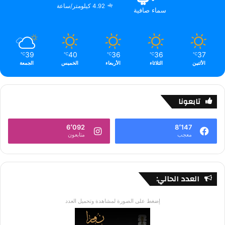
4.92 كيلومتر/ساعة
سماء صافية
39
40
36
36
37
℃
℃
℃
℃
℃
الأثنين
الثلاثاء
الأربعاء
الخميس
الجمعة
تابعونا
6٬092
8٬147
معجب
متابعون
العدد الحالي:
إضغط على الصورة لمشاهدة وتحميل العدد