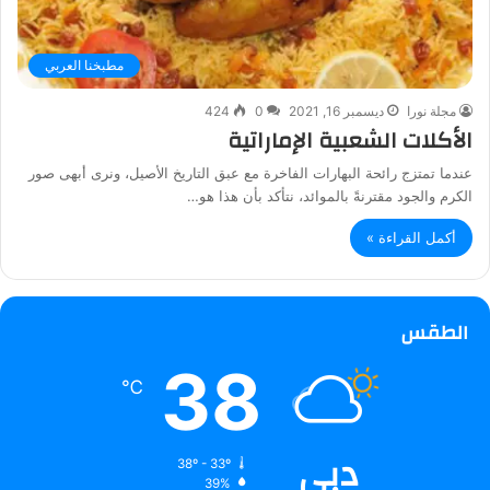
مطبخنا العربي
مجلة نورا
ديسمبر 16, 2021
0
424
الأكلات الشعبية الإماراتية
عندما تمتزج رائحة البهارات الفاخرة مع عبق التاريخ الأصيل، ونرى أبهى صور
الكرم والجود مقترنةً بالموائد، نتأكد بأن هذا هو…
أكمل القراءة »
الطقس
38
℃
دبي
38º - 33º
39%