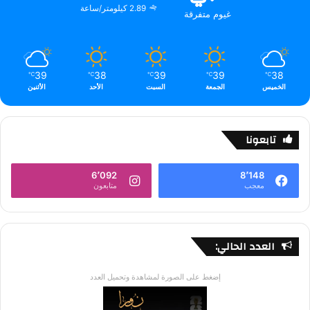
2.89 كيلومتر/ساعة
غيوم متفرقة
39
38
39
39
38
℃
℃
℃
℃
℃
الخميس
الجمعة
السبت
الأحد
الأثنين
تابعونا
6٬092
8٬148
معجب
متابعون
العدد الحالي:
إضغط على الصورة لمشاهدة وتحميل العدد