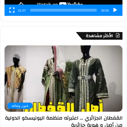
01:07
00:00
الأكثر مشاهدة
فنون وثقافة
القفطان الجزائري … اعتبرته منظمة اليونيسكو الدولية
من أصل و هوية جزائرية