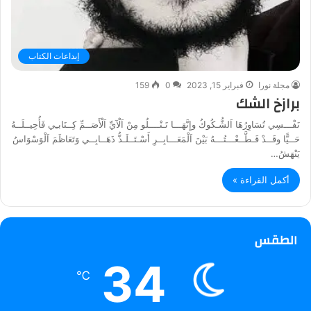
إبداعات الكتاب
مجلة نورا
فبراير 15, 2023
0
159
برازخ الشك
نَفْـــسِي تُسَاوِرُهَا اَلشُّـكُوكُ وإِنَّهَـــا تَـتْــــلُو مِنْ اَلْآيِّ اَلْأَصَــمِّ كِــتَابـِي فَأُحِيــلَــهُ
حَــيًّا وقَــدْ قَـطَّــعْـــتُـــهُ بَيْنَ اَلْمَعَـــابِــرِ أَسْـتَــلَـذُّ ذَهَــابِــي وَتَعَاظَمَ اَلْوَسْوَاسُ
يَنْهَشُ…
أكمل القراءة »
الطقس
34
℃