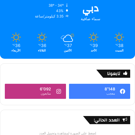
دبي
38º - 34º
43%
3.35 كيلومتر/ساعة
سماء صافية
36
36
37
39
38
℃
℃
℃
℃
℃
السبت
الأحد
الأثنين
الثلاثاء
الأربعاء
تابعونا
6٬092
8٬148
معجب
متابعون
العدد الحالي:
إضغط على الصورة لمشاهدة وتحميل العدد