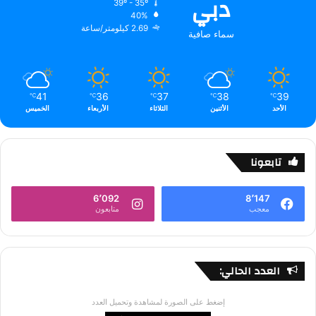
دبي
39º - 35º
40%
2.69 كيلومتر/ساعة
سماء صافية
41
36
37
38
39
℃
℃
℃
℃
℃
الأحد
الأثنين
الثلاثاء
الأربعاء
الخميس
تابعونا
6٬092
8٬147
معجب
متابعون
العدد الحالي:
إضغط على الصورة لمشاهدة وتحميل العدد