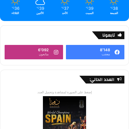
36
39
37
39
38
℃
℃
℃
℃
℃
الجمعة
السبت
الأحد
الأثنين
الثلاثاء
تابعونا
6٬092
8٬148
معجب
متابعون
العدد الحالي:
إضغط على الصورة لمشاهدة وتحميل العدد