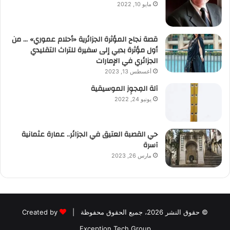
مايو 10, 2022
قصة نجاح المؤثرة الجزائرية «أحلام عموري» … من
أول مؤثرة بدبي إلى سفيرة للتراث التقليدي
الجزائري في الإمارات
أغسطس 13, 2023
آلة المِجوِز الموسيقية‎‎
يونيو 24, 2022
حي القصبة العتيق في الجزائر.. عمارة عثمانية
آسرة
مارس 26, 2023
© حقوق النشر 2026، جميع الحقوق محفوظة |
Created by
Exception Tech Group