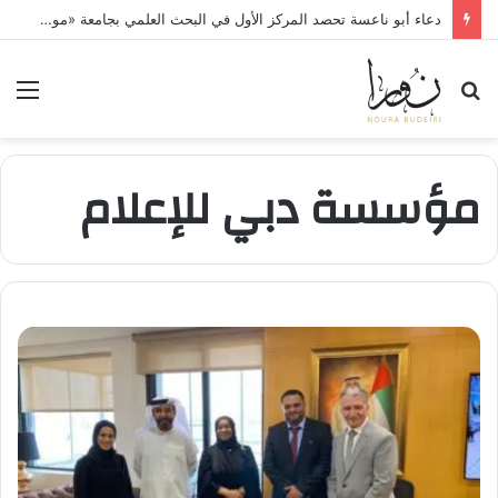
دعاء أبو ناعسة تحصد المركز الأول في البحث العلمي بجامعة «مونستر» الألمانية
بحث
الق
عن
مؤسسة دبي للإعلام