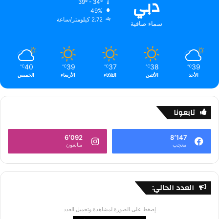
دبي
39º - 34º
49%
2.72 كيلومتر/ساعة
سماء صافية
40
39
37
38
39
℃
℃
℃
℃
℃
الأحد
الأثنين
الثلاثاء
الأربعاء
الخميس
تابعونا
6٬092
8٬147
معجب
متابعون
العدد الحالي:
إضغط على الصورة لمشاهدة وتحميل العدد