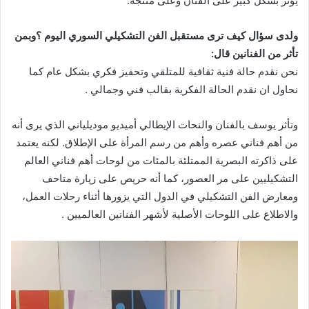
يؤثر بشكل كبير على الفنان وعلى منتجه.
ولدى سؤال كيف ترى مستقبل الفن التشكيلي السوري اليوم ؟وبمن
تأثر من الفنانين قال:
نحن نقدم حالة فنية ثقافية للمتلقي وتحفيز فكري بشكل عام كما
نحاول ان نقدم الحالة الفكرية بقالب فني وجمالي .
وتأثر يوسف بالفنان والنحات الإيطالي أميديو موديلياني الذي يرى أنه
من أهم فناني عصره وأهم من رسم المرأة على الإطلاق. لكنه يعتمد
على ذاكرته البصرية الممتلئة بالمئات من لوحات أهم فناني العالم
التشكيليين على مر العصور، كما أنه حريص على زيارة متاحف
ومعارض الفن التشكيلي في الدول التي يزورها أثناء رحلات العمل،
والاطلاع على اللوحات الأصلية لأشهر الفنانين العالميين .