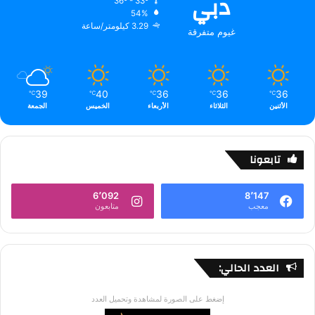
دبي
36º - 33º
54%
3.29 كيلومتر/ساعة
غيوم متفرقة
39
40
36
36
36
℃
℃
℃
℃
℃
الأثنين
الثلاثاء
الأربعاء
الخميس
الجمعة
تابعونا
6٬092
8٬147
معجب
متابعون
العدد الحالي:
إضغط على الصورة لمشاهدة وتحميل العدد