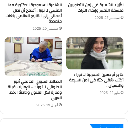
الأزياء الشعبية في زمن التطوربين
الشاعرة السعودية الدكتورة مها
فلسفة التغيير وإبقاء التراث
العتيبي لـ نورا : أطمح أن تصل
أعمالي إلى القارئ العالمي بلغات
سبتمبر 27, 2025
متعددة
سبتمبر 20, 2025
هاجر أوحسين المغربية لـ نورا :
أكتب لأبقى حيّة في زمن السرعة
الخطاط السوري العالمي أنور
والنسيان،،
الحلواني لـ نورا : – الإمارات قبلة
ومنارة لكل الفنون وخاصةً الخط
مايو 22, 2025
العربي
أبريل 19, 2025