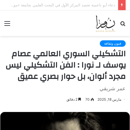
ايام مضت
بحث
الق
عن
فنون وثقافة
التشكيلي السوري العالمي عصام
يوسف لـ نورا : الفن التشكيلي ليس
مجرد ألوان، بل حوار بصري عميق
عمر شريقي
مارس 18, 2025
70
2 دقائق