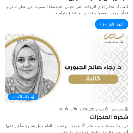
كانت آنا تُحكم إغاق الزجاجة التي تحبس الخنفساء المضيئة، حين نظرت حولها
فجأة. وجدت نفسها واقفة وسط فضاءٍ مترامٍ لا…
أكمل القراءة »
إبداعات الكتاب
مجلة نورا
فبراير 20, 2026
0
30
شجرة المنجزات
قررت الصديقات، منذ عام، ألّا يجتمعن نهاية هذا العام حول شجرة يعلّقن عليها
أمنياتهن. قالت الثرثارة: لقد كبرنا بما يكفي،…