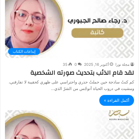
إبداعات الكتاب
مجلة نورا
أكتوبر 16, 2025
0
35
لقد قام الذئب بتحديث صورته الشخصية
كم كنتُ ساذجة حين حملتُ حذري واحتراسي على ظهري كحقيبة لا تفارقني،
ومشيت في دروب الحياة أتوجّس من الشرّ الذي…
أكمل القراءة »