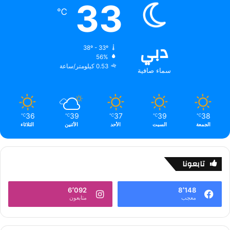
33
℃
دبي
38º - 33º
56%
0.53 كيلومتر/ساعة
سماء صافية
36
39
37
39
38
℃
℃
℃
℃
℃
الجمعة
السبت
الأحد
الأثنين
الثلاثاء
تابعونا
6٬092
8٬148
معجب
متابعون