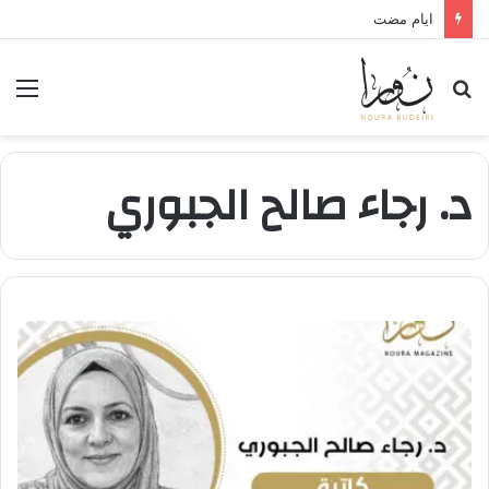
لعنة الذاكرة وذنب النجاة
بحث
الق
عن
د. رجاء صالح الجبوري