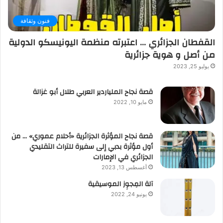
فنون وثقافة
القفطان الجزائري … اعتبرته منظمة اليونيسكو الدولية
من أصل و هوية جزائرية
يوليو 25, 2023
قصة نجاح الملياردير العربي طلال أبو غزالة
مايو 10, 2022
قصة نجاح المؤثرة الجزائرية «أحلام عموري» … من
أول مؤثرة بدبي إلى سفيرة للتراث التقليدي
الجزائري في الإمارات
أغسطس 13, 2023
آلة المِجوِز الموسيقية‎‎
يونيو 24, 2022